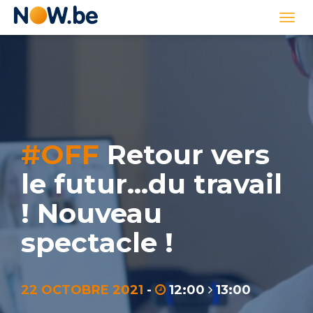
Lien
Togg
page
navi
d'accueil
#OFF
Retour vers
le futur…du travail
! Nouveau
spectacle !
22 OCTOBRE 2021
-
12:00
13:00