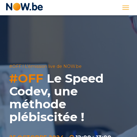
Lien
Togg
page
navi
d'accueil
#OFF l L’émission live de NOW.be
#OFF
Le Speed
Codev, une
méthode
plébiscitée !