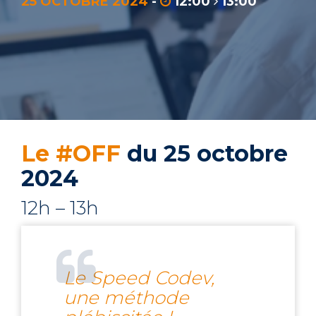
25 OCTOBRE 2024
-
12:00
13:00
Le #OFF
du 25 octobre
2024
12h – 13h
Le Speed Codev,
une méthode