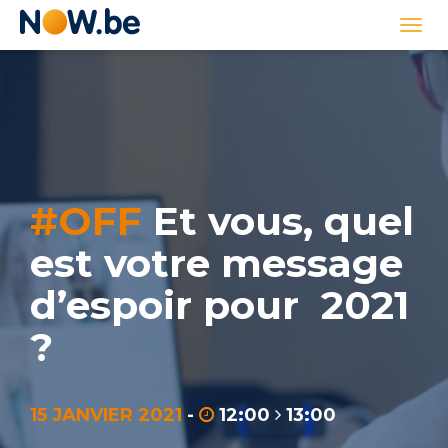
Lien
Togg
page
navi
d'accueil
#OFF
Et vous, quel
est votre message
d’espoir pour 2021
?
15 JANVIER 2021
-
12:00
13:00