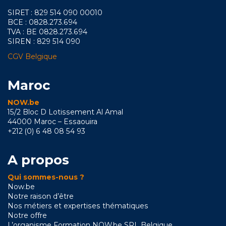
SIRET : 829 514 090 00010
BCE : 0828.273.694
TVA : BE 0828.273.694
SIREN : 829 514 090
CGV Belgique
Maroc
NOW.be
15/2 Bloc D Lotissement Al Amal
44000 Maroc – Essaouira
+212 (0) 6 48 08 54 93
A propos
Qui sommes-nous ?
Now.be
Notre raison d’être
Nos métiers et expertises thématiques
Notre offre
L’organisme Formation NOW.be SRL Belgique