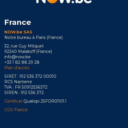
France
NOW.be SAS
Notre bureau à Paris (France)
32, rue Guy Môquet
92240 Malakoff (France)
info@now.be
+33 1 82 88 29 28
Plan d’accès
SIRET : 912 536 372 00010
RCS Nanterre
TVA : FR 50912536372
SIREN : 912 536 372
Certificat
Qualiopi 25FOR01101.1
CGV France