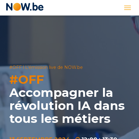
Lien
Togg
page
navi
d'accueil
#OFF l L’émission live de NOW.be
#OFF
Accompagner la
révolution IA dans
tous les métiers