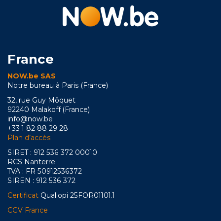
France
NOW.be SAS
Notre bureau à Paris (France)
32, rue Guy Môquet
92240 Malakoff (France)
info@now.be
+33 1 82 88 29 28
Plan d’accès
SIRET : 912 536 372 00010
RCS Nanterre
TVA : FR 50912536372
SIREN : 912 536 372
Certificat
Qualiopi 25FOR01101.1
CGV France