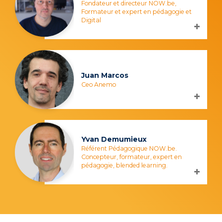
Fondateur et directeur NOW.be,
Formateur et expert en pédagogie et
Digital
Juan Marcos
Ceo Anemo
Yvan Demumieux
Référent Pédagogique NOW.be.
Concepteur, formateur, expert en
pédagogie, blended learning.