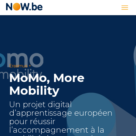
Lien
Togg
page
navi
d'accueil
Erasmus +
MoMo, More
Mobility
Un projet digital
d’apprentissage européen
pour réussir
l’accompagnement à la