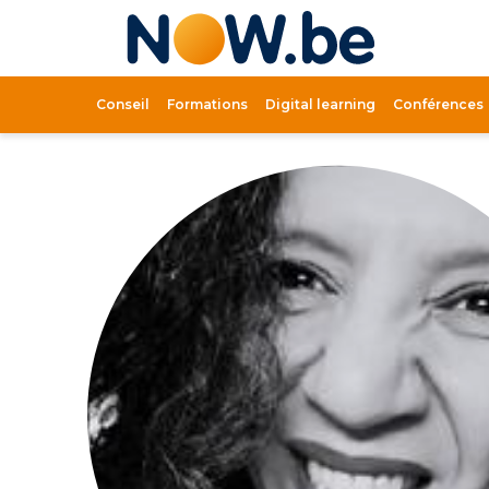
Lien
page
d'accue
Conseil
Formations
Digital learning
Conférences