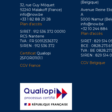
(Belgique)
32, rue Guy Môquet
92240 Malakoff (France)
Avenue Reine Eli
info@now.be
A
+33 1 82 88 29 28
5000 Namur (Bel
Plan d’accès
info@now.be
+32 10 244 884
SIRET : 912 536 372 00010
Plan d’accès
RCS Nanterre
TVA : FR 50912536372
SIRET : 829 514 
SIREN : 912 536 372
BCE : 0828.273.6
TVA : BE 0828.27
Certificat
Qualiopi
SIREN : 829 514 
25FOR01101.1
CGV Belgique
CGV France