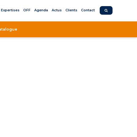
Expertises
OFF
Agenda
Actus
Clients
Contact
atalogue