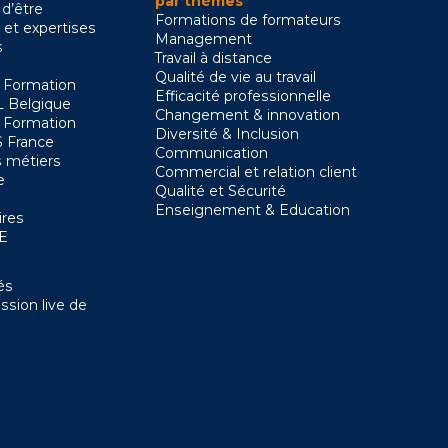
par thèmes
 d’être
Formations de formateurs
 et expertises
Management
s
Travail à distance
Qualité de vie au travail
 Formation
Efficacité professionnelle
 Belgique
Changement & innovation
 Formation
Diversité & Inclusion
 France
Communication
 métiers
Commercial et relation client
e
Qualité et Sécurité
Enseignement & Education
ires
SE
és
ssion live de