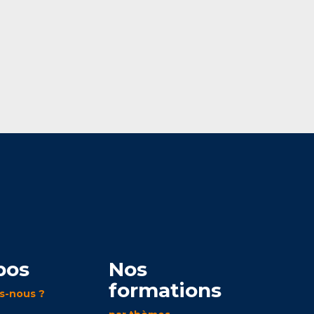
pos
Nos
formations
s-nous ?