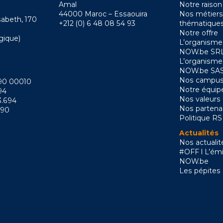
Amal
Notre raison
44000 Maroc – Essaouira
Nos métiers
sabeth, 170
+212 (0) 6 48 08 54 93
thématique
Notre offre
gique)
L’organisme
NOW.be SRL
L’organisme
NOW.be SAS
Nos campus
090 00010
Notre équip
94
Nos valeurs
3.694
Nos partena
090
Politique R
Actualités
Nos actualit
#OFF l L’émi
NOW.be
Les pépites