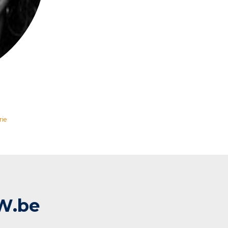
rie
W.be