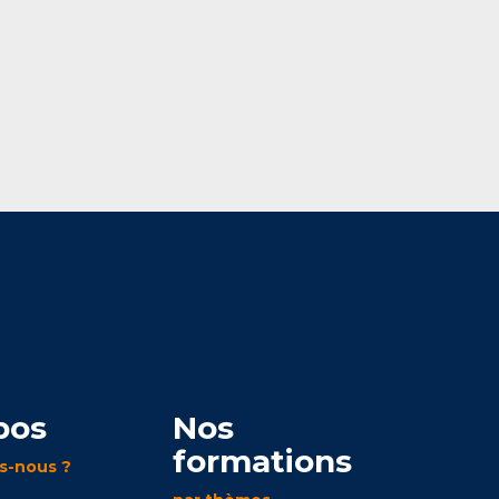
pos
Nos
formations
s-nous ?