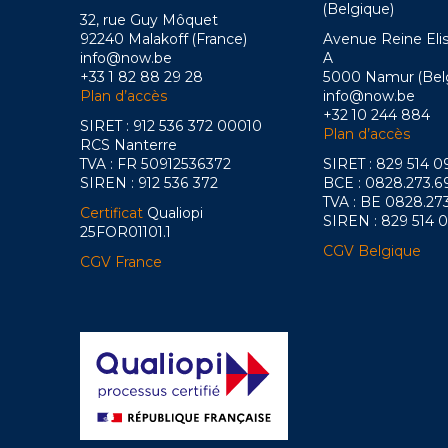
(Belgique)
32, rue Guy Môquet
92240 Malakoff (France)
Avenue Reine Eli
info@now.be
A
+33 1 82 88 29 28
5000 Namur (Bel
Plan d’accès
info@now.be
+32 10 244 884
SIRET : 912 536 372 00010
Plan d’accès
RCS Nanterre
TVA : FR 50912536372
SIRET : 829 514 
SIREN : 912 536 372
BCE : 0828.273.6
TVA : BE 0828.27
Certificat
Qualiopi
SIREN : 829 514 
25FOR01101.1
CGV Belgique
CGV France