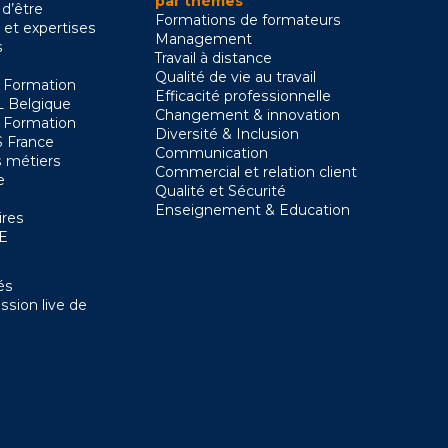
par thèmes
 d’être
Formations de formateurs
 et expertises
Management
s
Travail à distance
Qualité de vie au travail
 Formation
Efficacité professionnelle
 Belgique
Changement & innovation
 Formation
Diversité & Inclusion
 France
Communication
 métiers
Commercial et relation client
e
Qualité et Sécurité
Enseignement & Education
ires
SE
és
ssion live de