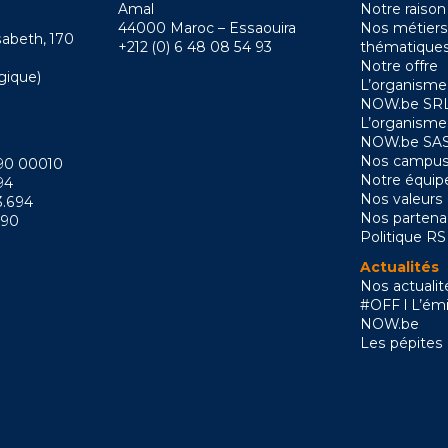
Amal
Notre raison
44000 Maroc – Essaouira
Nos métiers
sabeth, 170
+212 (0) 6 48 08 54 93
thématique
Notre offre
gique)
L’organisme
NOW.be SRL
L’organisme
NOW.be SAS
Nos campus
090 00010
Notre équip
94
Nos valeurs
3.694
Nos partena
090
Politique R
Actualités
Nos actualit
#OFF l L’émi
NOW.be
Les pépites