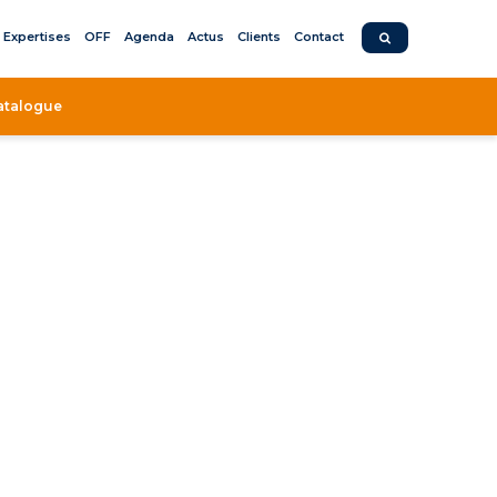
Expertises
OFF
Agenda
Actus
Clients
Contact
atalogue