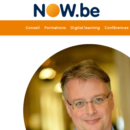
Lien
page
d'accue
Conseil
Formations
Digital learning
Conférences