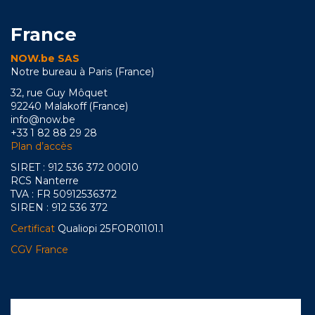
France
NOW.be SAS
Notre bureau à Paris (France)
32, rue Guy Môquet
92240 Malakoff (France)
info@now.be
+33 1 82 88 29 28
Plan d’accès
SIRET : 912 536 372 00010
RCS Nanterre
TVA : FR 50912536372
SIREN : 912 536 372
Certificat
Qualiopi 25FOR01101.1
CGV France