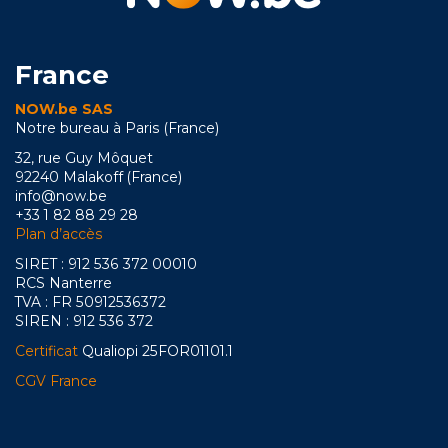
France
NOW.be SAS
Notre bureau à Paris (France)
32, rue Guy Môquet
92240 Malakoff (France)
info@now.be
+33 1 82 88 29 28
Plan d’accès
SIRET : 912 536 372 00010
RCS Nanterre
TVA : FR 50912536372
SIREN : 912 536 372
Certificat
Qualiopi 25FOR01101.1
CGV France