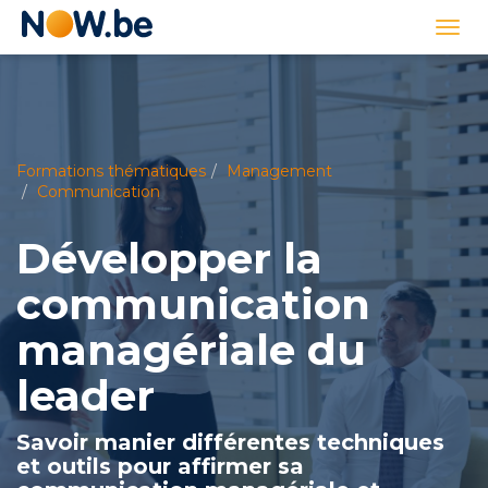
Lien
Togg
page
navi
d'accueil
Formations thématiques
Management
Communication
Développer la
communication
managériale du
leader
Savoir manier différentes techniques
et outils pour affirmer sa