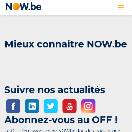
Lien
Togg
page
navi
d'accueil
Mieux connaitre NOW.be
Suivre nos actualités
Abonnez-vous au OFF !
Le OFF, l’émission live de NOW.be. Tous les 15 jours, une