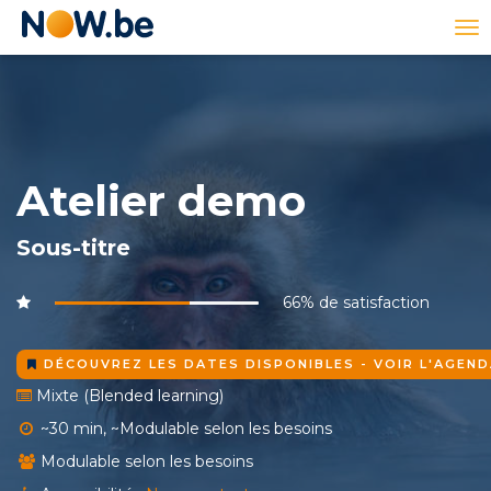
Lien
To
page
na
d'accueil
Atelier demo
Sous-titre
66% de satisfaction
DÉCOUVREZ LES DATES DISPONIBLES - VOIR L'AGEN
Mixte (Blended learning)
~30 min, ~Modulable selon les besoins
Modulable selon les besoins