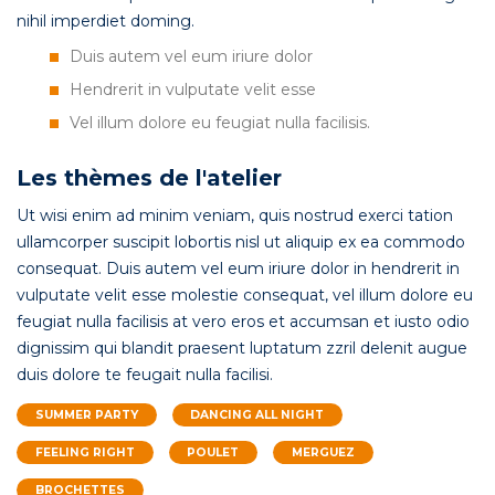
nihil imperdiet doming.
Duis autem vel eum iriure dolor
Hendrerit in vulputate velit esse
Vel illum dolore eu feugiat nulla facilisis.
Les thèmes de l'atelier
Ut wisi enim ad minim veniam, quis nostrud exerci tation
ullamcorper suscipit lobortis nisl ut aliquip ex ea commodo
consequat. Duis autem vel eum iriure dolor in hendrerit in
vulputate velit esse molestie consequat, vel illum dolore eu
feugiat nulla facilisis at vero eros et accumsan et iusto odio
dignissim qui blandit praesent luptatum zzril delenit augue
duis dolore te feugait nulla facilisi.
SUMMER PARTY
DANCING ALL NIGHT
FEELING RIGHT
POULET
MERGUEZ
BROCHETTES