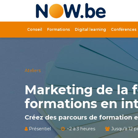
Lien
page
d'accue
Conseil
Formations
Digital learning
Conférences
Ateliers
Marketing de la 
formations en in
Créez des parcours de formation e
Présentiel
~2 à 3 heures
Jusqu’à 12 p