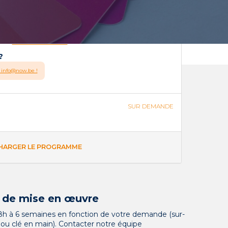
res
 pers
té :
Nous contacter
ODALITÉS / AGENDA
?
 info@now.be !
re de participants
SUR DEMANDE
12 pers
HARGER LE PROGRAMME
 de mise en œuvre
8h à 6 semaines en fonction de votre demande (sur-
ou clé en main). Contacter notre équipe