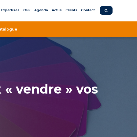
Expertises
OFF
Agenda
Actus
Clients
Contact
atalogue
 « vendre » vos
g de la formation pour mieux
 » vos formations en interne
ARCOURS DE FORMATION ENGAGEANTS GRÂCE AUX
ARKETING