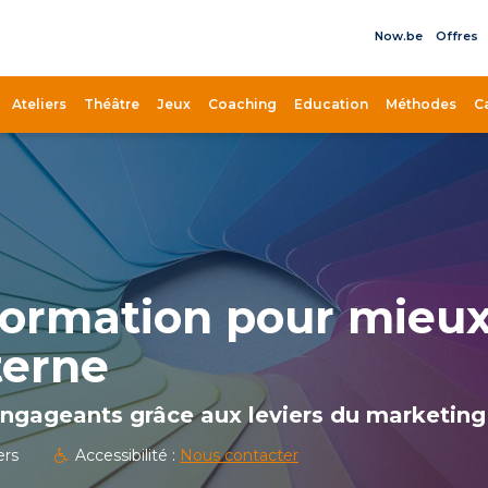
Now.be
Offres
il
Ateliers
Théâtre
Jeux
Coaching
Education
Méthodes
C
formation pour mieux
terne
Marketin
ngageants grâce aux leviers du marketing
« vendre
ers
Accessibilité :
Nous contacter
CRÉEZ DES P
LEVIERS DU M