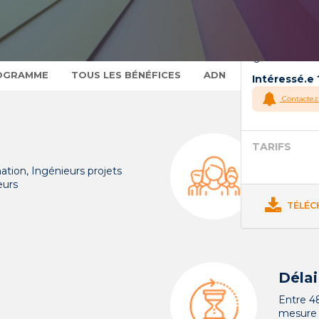
Présentiel
~2 à 3 heu
Jusqu’à 12
Accessibili
OGRAMME
TOUS LES BÉNÉFICES
ADN
TARIFS
M
Intéressé.e 
Contactez
TARIFS
Nomb
tion, Ingénieurs projets
Jusqu’à 
eurs
TÉLÉC
Délai
Entre 4
mesure 